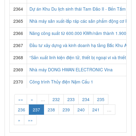
2364
Dự án Khu Du lịch sinh thái Tam Đảo II - Bến Tắm - Th
2365
Nhà máy sản xuất-lắp ráp các sản phẩm động cơ Raidon
2366
Nâng công suất từ 600.000 KWh/năm thành 1.900.000 
2367
Đầu tư xây dựng và kinh doanh hạ tầng Bắc Khu A – K
2368
“Sản xuất linh kiện điện tử, thiết bị ngoại vi và thiế
2369
Nhà máy DONG HWAN ELECTRONIC Vina
2370
Công trình Thủy điện Nậm Cấu 1
««
«
…
232
233
234
235
236
237
238
239
240
241
…
»
»»