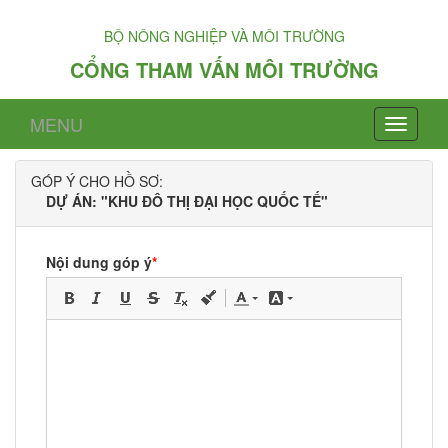
BỘ NÔNG NGHIỆP VÀ MÔI TRƯỜNG
CỔNG THAM VẤN MÔI TRƯỜNG
MENU
GÓP Ý CHO HỒ SƠ:
DỰ ÁN: "KHU ĐÔ THỊ ĐẠI HỌC QUỐC TẾ"
Nội dung góp ý
*