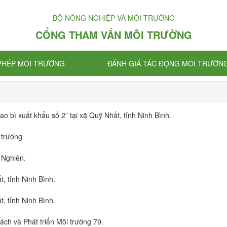
BỘ NÔNG NGHIỆP VÀ MÔI TRƯỜNG
CỔNG THAM VẤN MÔI TRƯỜNG
 PHÉP MÔI TRƯỜNG
ĐÁNH GIÁ TÁC ĐỘNG MÔI TRƯỜN
o bì xuất khẩu số 2” tại xã Quỹ Nhất, tỉnh Ninh Bình.
 trường
 Nghiên.
, tỉnh Ninh Bình.
, tỉnh Ninh Bình.
ch và Phát triển Môi trường 79.