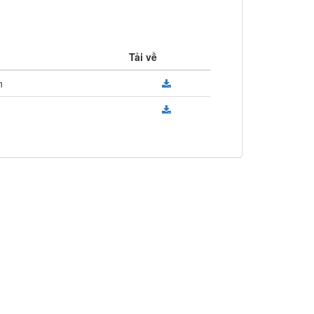
Tải về
n