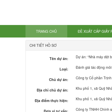
TRANG CHỦ
ĐỀ XUẤT CẤP GIẤY
CHI TIẾT HỒ SƠ
Dự án: “Nhà máy dệt ba
Tên dự án:
Đánh giá tác động môi
Loại:
Công ty Cổ phần Trịnh
Chủ dự án:
Khu phố 1, xã Quỹ Nhất
Địa chỉ chủ dự án:
Khu phố 1, xã Quỹ Nhất
Địa điểm thực hiện:
Công ty TNHH Chính sá
Đơn vị tư vấn: