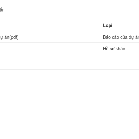
vấn
Loại
ự án(pdf)
Báo cáo của dự á
Hồ sơ khác