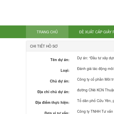
TRANG CHỦ
ĐỀ XUẤT CẤP GIẤY
CHI TIẾT HỒ SƠ
Dự án: “Đầu tư xây dựn
Tên dự án:
Đánh giá tác động môi
Loại:
Công ty cổ phần Môi 
Chủ dự án:
đường CN6 KCN Thuận 
Địa chỉ chủ dự án:
Tổ dân phố Cửu Yên, p
Địa điểm thực hiện:
Công ty TNHH Tư vấn 
Đơn vị tư vấn: