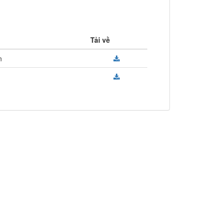
Tải về
n