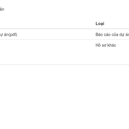
vấn
Loại
ự án(pdf)
Báo cáo của dự á
Hồ sơ khác