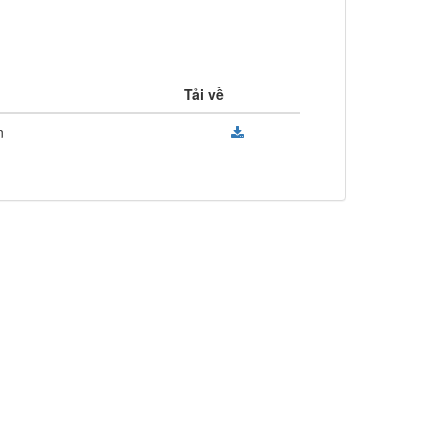
Tải về
n