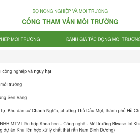
BỘ NÔNG NGHIỆP VÀ MÔI TRƯỜNG
CỔNG THAM VẤN MÔI TRƯỜNG
 PHÉP MÔI TRƯỜNG
ĐÁNH GIÁ TÁC ĐỘNG MÔI TRƯỜN
i công nghiệp và nguy hại
 môi trường
ờng Sen Vàng
 Tự, Khu dân cư Chánh Nghĩa, phường Thủ Dầu Một, thành phố Hồ Ch
 TNHH MTV Liên hợp Khoa học – Công nghệ - Môi trường Biwase tại K
g dự án Khu liên hợp xử lý chất thải rắn Nam Bình Dương)