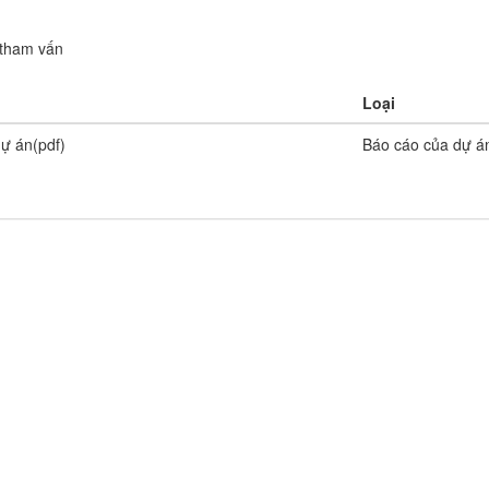
n tham vấn
Loại
ự án(pdf)
Báo cáo của dự á